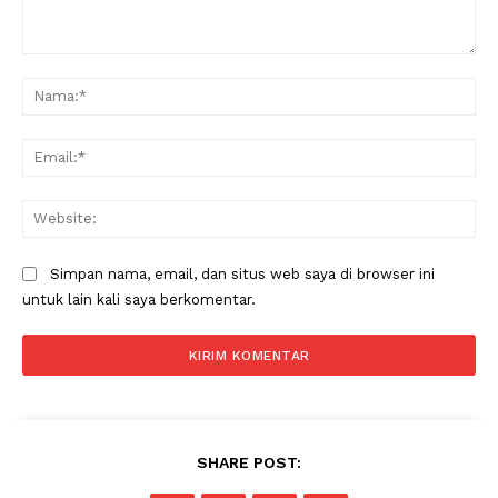
Komentar:
Na
Ema
Web
Simpan nama, email, dan situs web saya di browser ini
untuk lain kali saya berkomentar.
News Week
SHARE POST:
Magazine PRO