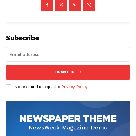
Subscribe
I WANT IN
SUBSCRIBE NOW
I've read and accept the
Privacy Policy
.
Company
About
Contact us