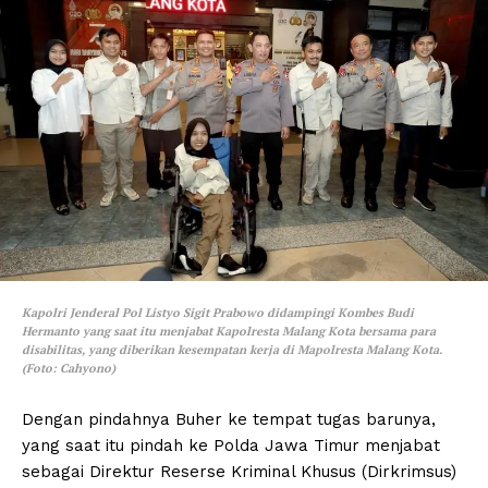
Kapolri Jenderal Pol Listyo Sigit Prabowo didampingi Kombes Budi
Hermanto yang saat itu menjabat Kapolresta Malang Kota bersama para
disabilitas, yang diberikan kesempatan kerja di Mapolresta Malang Kota.
(Foto: Cahyono)
Dengan pindahnya Buher ke tempat tugas barunya,
yang saat itu pindah ke Polda Jawa Timur menjabat
sebagai Direktur Reserse Kriminal Khusus (Dirkrimsus)