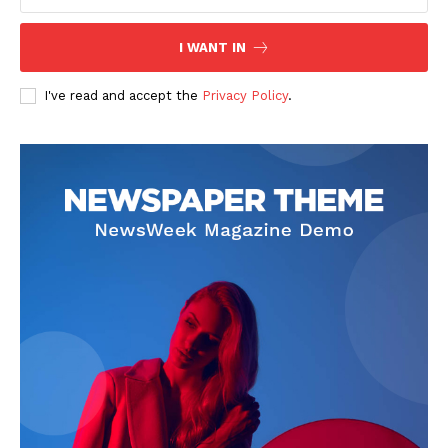
I WANT IN
I've read and accept the
Privacy Policy
.
SUBSCRIBE NOW
Company
About
Contact us
Subscription Plans
My account