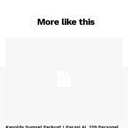
RELATED
More like this
Kapolda Sumsel Perkuat Literasi AI, 159 Personel