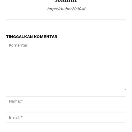
https://buher2000.id
TINGGALKAN KOMENTAR
Komentar:
Na
Ema
Web