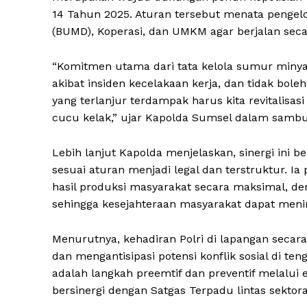
14 Tahun 2025. Aturan tersebut menata pengel
(BUMD), Koperasi, dan UMKM agar berjalan secara
“Komitmen utama dari tata kelola sumur minyak
akibat insiden kecelakaan kerja, dan tidak bol
yang terlanjur terdampak harus kita revitalisas
cucu kelak,” ujar Kapolda Sumsel dalam sambut
Lebih lanjut Kapolda menjelaskan, sinergi ini 
sesuai aturan menjadi legal dan terstruktur. 
hasil produksi masyarakat secara maksimal, den
sehingga kesejahteraan masyarakat dapat menin
Menurutnya, kehadiran Polri di lapangan seca
dan mengantisipasi potensi konflik sosial di 
adalah langkah preemtif dan preventif melalu
bersinergi dengan Satgas Terpadu lintas sektora