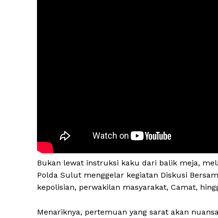
Bukan lewat instruksi kaku dari balik meja, me
Polda Sulut menggelar kegiatan Diskusi Bersa
kepolisian, perwakilan masyarakat, Camat, hin
Menariknya, pertemuan yang sarat akan nuansa 