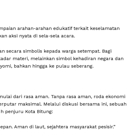
Contact us
Subscription Plans
My account
mpaian arahan-arahan edukatif terkait keselamatan
an aksi nyata di sela-sela acara.
E NOW
an secara simbolis kepada warga setempat. Bagi
adar materi, melainkan simbol kehadiran negara dan
yomi, bahkan hingga ke pulau seberang.
mulai dari rasa aman. Tanpa rasa aman, roda ekonomi
berputar maksimal. Melalui diskusi bersama ini, sebuah
h penjuru Kota Bitung:
epan. Aman di laut, sejahtera masyarakat pesisir.”