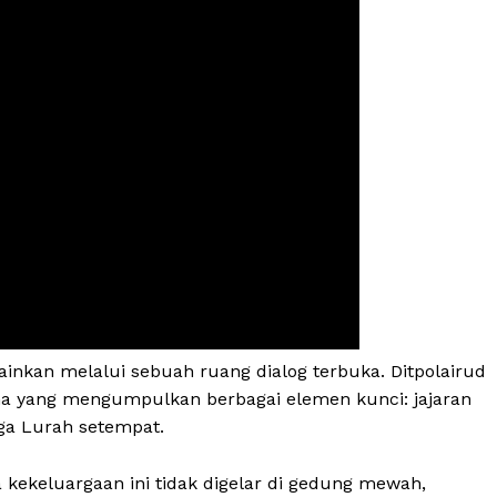
lainkan melalui sebuah ruang dialog terbuka. Ditpolairud
ma yang mengumpulkan berbagai elemen kunci: jajaran
gga Lurah setempat.
kekeluargaan ini tidak digelar di gedung mewah,