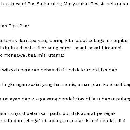
—tepatnya di Pos Satkamling Masyarakat Pesisir Kelurahan
tas Tiga Pilar
entik dari apa yang sering kita sebut sebagai sinergitas.
 duduk di satu tikar yang sama, sekat-sekat birokrasi
uk mengawal tiga misi utama:
ilayah perairan bebas dari tindak kriminalitas dan
lingkungan sosial yang harmonis, aman, dan kondusif ba
Week
e PRO
elayan dan warga yang beraktivitas di laut dapat pulan
Company
 bisa hanya dibebankan pada pundak aparat penegak
mata dan telinga” di lapangan adalah kunci deteksi dini
About