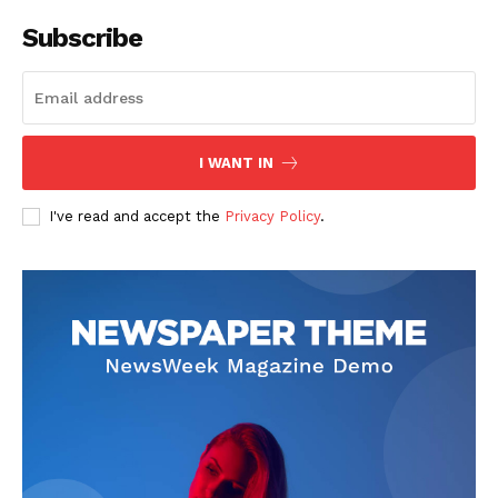
Subscribe
I WANT IN
News Week
Magazine PRO
I've read and accept the
Privacy Policy
.