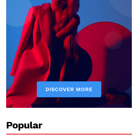
SUBSCRIBE NOW
Company
About
Contact us
Subscription Plans
My account
Popular