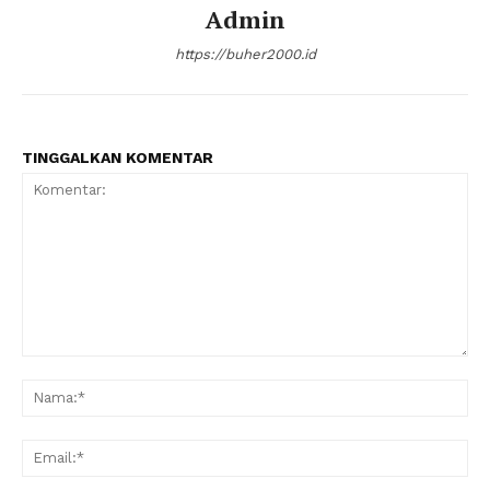
Admin
https://buher2000.id
TINGGALKAN KOMENTAR
Komentar:
Na
Ema