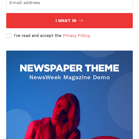
I WANT IN
I've read and accept the
Privacy Policy
.
SUBSCRIBE NOW
Company
About
Contact us
Subscription Plans
My account