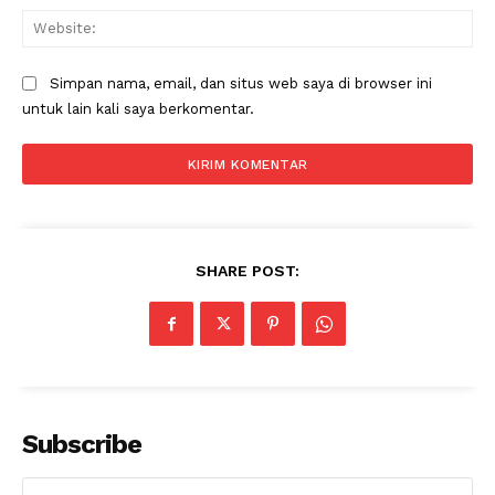
Web
Simpan nama, email, dan situs web saya di browser ini
untuk lain kali saya berkomentar.
SHARE POST:
News Week
Magazine PRO
Subscribe