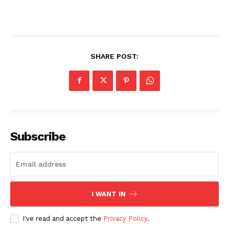
News Week
Magazine PRO
SHARE POST:
Subscribe
SUBSCRIBE NOW
I WANT IN
Company
I've read and accept the
Privacy Policy
.