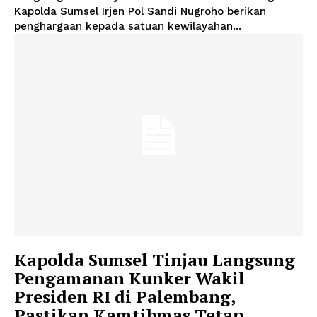
Kapolda Sumsel Irjen Pol Sandi Nugroho berikan
About
penghargaan kepada satuan kewilayahan...
Contact us
Subscription Plans
My account
Kapolda Sumsel Tinjau Langsung
Pengamanan Kunker Wakil
Presiden RI di Palembang,
Pastikan Kamtibmas Tetap