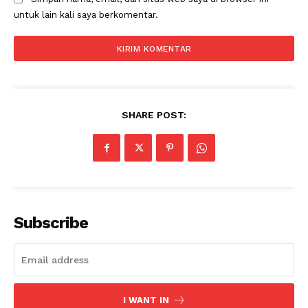
untuk lain kali saya berkomentar.
SUBSCRIBE NOW
SHARE POST:
Company
About
Contact us
Subscribe
Subscription Plans
My account
I WANT IN