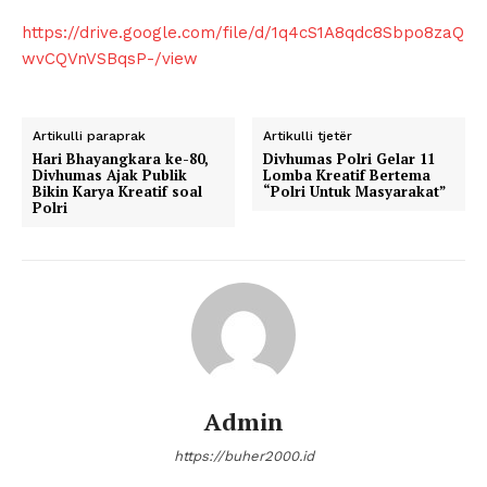
https://drive.google.com/file/d/1q4cS1A8qdc8Sbpo8zaQ
wvCQVnVSBqsP-/view
Artikulli paraprak
Artikulli tjetër
Hari Bhayangkara ke-80,
Divhumas Polri Gelar 11
Divhumas Ajak Publik
Lomba Kreatif Bertema
Bikin Karya Kreatif soal
“Polri Untuk Masyarakat”
Polri
Admin
https://buher2000.id