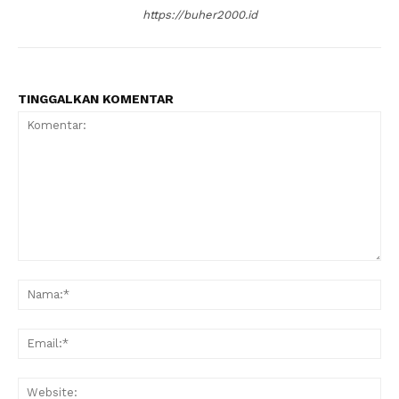
https://buher2000.id
TINGGALKAN KOMENTAR
Komentar:
Na
Ema
Web