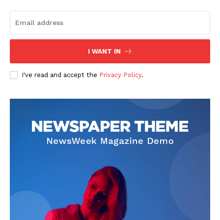
Company
I WANT IN
About
I've read and accept the
Privacy Policy
.
Contact us
Subscription Plans
My account