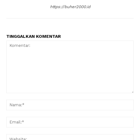
https://buher2000.id
TINGGALKAN KOMENTAR
Komentar:
Na
Ema
Web