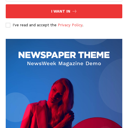
Company
I WANT IN
About
I've read and accept the
Privacy Policy
.
Contact us
Subscription Plans
My account