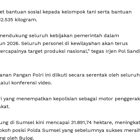
ket bantuan sosial kepada kelompok tani serta bantuan
32.535 kilogram.
mendukung seluruh kebijakan pemerintah dalam
 2026. Seluruh personel di kewilayahan akan terus
apainya target produksi nasional,” tegas Irjen Pol Sand
anan Pangan Polri ini diikuti secara serentak oleh seluruh
alui konferensi video.
lri yang menempatkan kepolisian sebagai motor penggerak
kat.
ung di Sumsel kini mencapai 31.891,74 hektare, meningka
rkokoh posisi Polda Sumsel yang sebelumnya sukses merai
ng oleh Bulog.