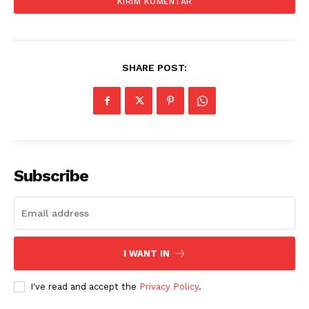
News Week
Magazine PRO
SHARE POST:
Subscribe
SUBSCRIBE NOW
I WANT IN
Company
I've read and accept the
Privacy Policy
.