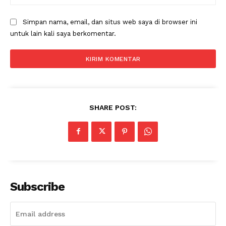
Simpan nama, email, dan situs web saya di browser ini
untuk lain kali saya berkomentar.
SUBSCRIBE NOW
SHARE POST:
Company
About
Contact us
Subscription Plans
Subscribe
My account