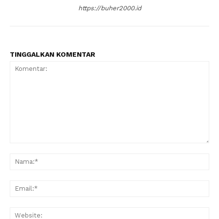
https://buher2000.id
TINGGALKAN KOMENTAR
News Week
Komentar:
Na
Magazine PRO
Ema
Web