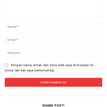
Komentar:
Na
Ema
Web
Simpan nama, email, dan situs web saya di browser ini
untuk lain kali saya berkomentar.
News Week
Magazine PRO
SHARE POST: