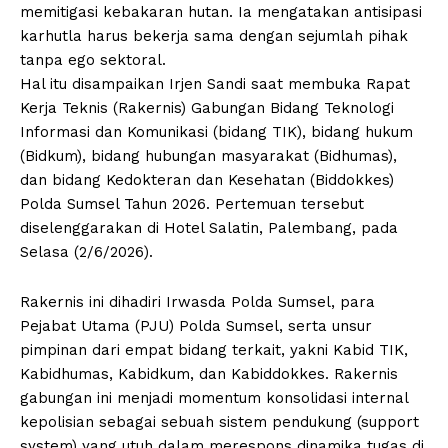
memitigasi kebakaran hutan. Ia mengatakan antisipasi
karhutla harus bekerja sama dengan sejumlah pihak
tanpa ego sektoral.
Hal itu disampaikan Irjen Sandi saat membuka Rapat
Kerja Teknis (Rakernis) Gabungan Bidang Teknologi
Informasi dan Komunikasi (bidang TIK), bidang hukum
(Bidkum), bidang hubungan masyarakat (Bidhumas),
dan bidang Kedokteran dan Kesehatan (Biddokkes)
Polda Sumsel Tahun 2026. Pertemuan tersebut
diselenggarakan di Hotel Salatin, Palembang, pada
Selasa (2/6/2026).
Rakernis ini dihadiri Irwasda Polda Sumsel, para
Pejabat Utama (PJU) Polda Sumsel, serta unsur
pimpinan dari empat bidang terkait, yakni Kabid TIK,
Kabidhumas, Kabidkum, dan Kabiddokkes. Rakernis
gabungan ini menjadi momentum konsolidasi internal
kepolisian sebagai sebuah sistem pendukung (support
system) yang utuh dalam merespons dinamika tugas di