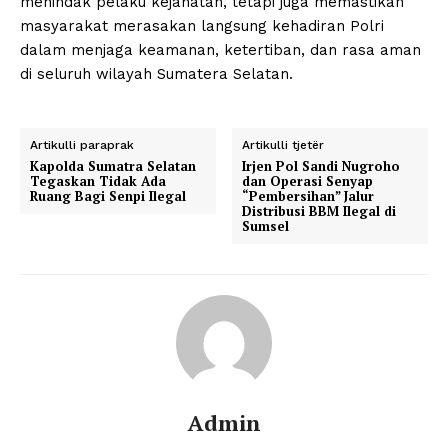
menindak pelaku kejahatan, tetapi juga memastikan
masyarakat merasakan langsung kehadiran Polri
dalam menjaga keamanan, ketertiban, dan rasa aman
di seluruh wilayah Sumatera Selatan.
Artikulli paraprak
Artikulli tjetër
Kapolda Sumatra Selatan
Irjen Pol Sandi Nugroho
Tegaskan Tidak Ada
dan Operasi Senyap
Ruang Bagi Senpi Ilegal
“Pembersihan” Jalur
Distribusi BBM Ilegal di
Sumsel
News Week
Magazine PRO
Admin