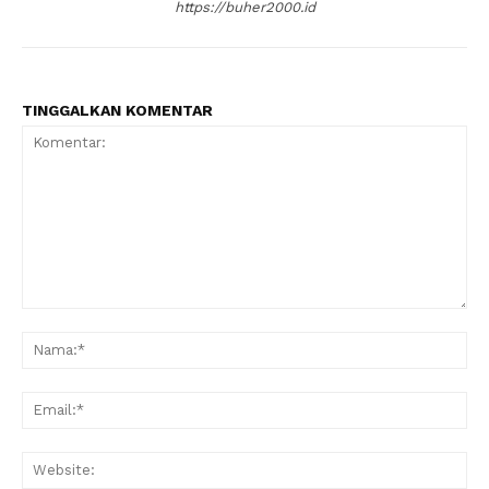
https://buher2000.id
TINGGALKAN KOMENTAR
SUBSCRIBE NOW
Company
About
Komentar:
Na
Contact us
Subscription Plans
Ema
My account
Web