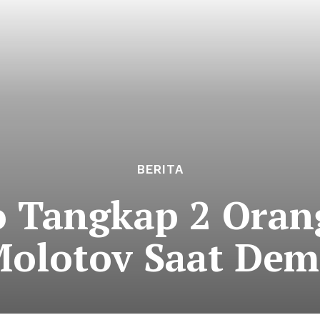
BERITA
o Tangkap 2 Ora
olotov Saat De