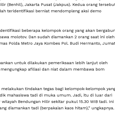
r (Benhil), Jakarta Pusat (Jakpus). Kedua orang tersebu
ah teridentifikasi berniat mendompleng aksi demo
dentifikasi beberapa kelompok orang yang akan bergabu
wa molotov. Dan sudah diamankan 2 orang saat ini oleh
umas Polda Metro Jaya Kombes Pol. Budi Hermanto, Juma
Week
e PRO
mankan untuk dilakukan pemeriksaan lebih lanjut oleh
Company
uk mengungkap afiliasi dan niat dalam membawa bom
About
n melakukan tindakan tegas bagi kelompok-kelompok yan
Contact us
k mahasiswa tadi di muka umum. Jadi, itu di luar dari
Subscription Plans
ilayah Bendungan Hilir sekitar pukul 15.30 WIB tadi. Ini
My account
ng diamankan tadi (berpakaian kaos hitam),” ungkapnya.