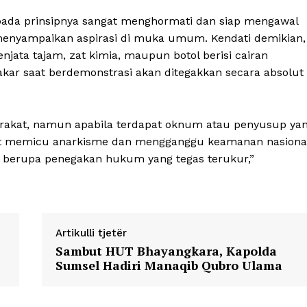
ada prinsipnya sangat menghormati dan siap mengawal
 menyampaikan aspirasi di muka umum. Kendati demikian,
ta tajam, zat kimia, maupun botol berisi cairan
akar saat berdemonstrasi akan ditegakkan secara absolut
akat, namun apabila terdapat oknum atau penyusup ya
t memicu anarkisme dan mengganggu keamanan nasiona
if berupa penegakan hukum yang tegas terukur,”
Artikulli tjetër
Sambut HUT Bhayangkara, Kapolda
Sumsel Hadiri Manaqib Qubro Ulama