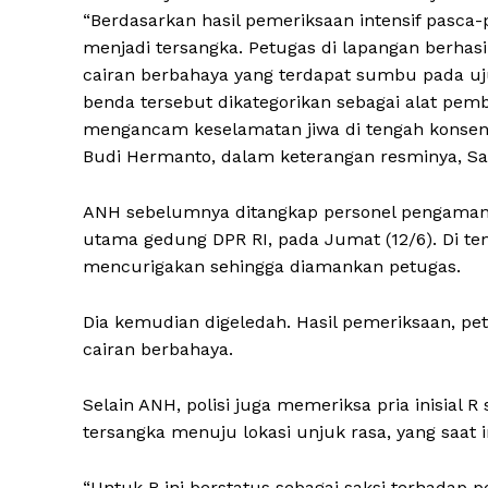
“Berdasarkan hasil pemeriksaan intensif pasc
menjadi tersangka. Petugas di lapangan berhasi
cairan berbahaya yang terdapat sumbu pada uju
benda tersebut dikategorikan sebagai alat pemb
mengancam keselamatan jiwa di tengah konsent
Budi Hermanto, dalam keterangan resminya, Sab
ANH sebelumnya ditangkap personel pengaman d
utama gedung DPR RI, pada Jumat (12/6). Di te
mencurigakan sehingga diamankan petugas.
Dia kemudian digeledah. Hasil pemeriksaan, p
cairan berbahaya.
Selain ANH, polisi juga memeriksa pria inisial 
tersangka menuju lokasi unjuk rasa, yang saat in
“Untuk R ini berstatus sebagai saksi terhadap p