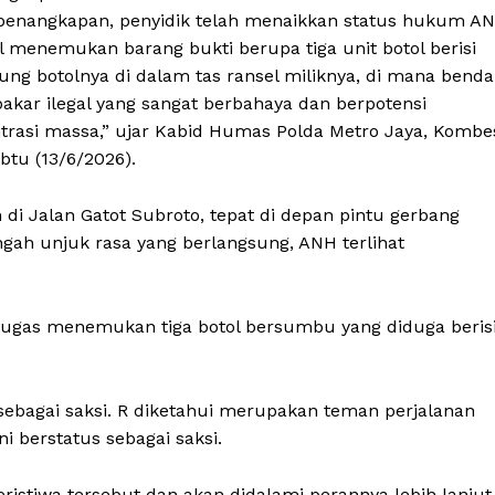
a-penangkapan, penyidik telah menaikkan status hukum A
l menemukan barang bukti berupa tiga unit botol berisi
ng botolnya di dalam tas ransel miliknya, di mana benda
akar ilegal yang sangat berbahaya dan berpotensi
rasi massa,” ujar Kabid Humas Polda Metro Jaya, Kombe
tu (13/6/2026).
i Jalan Gatot Subroto, tepat di depan pintu gerbang
ngah unjuk rasa yang berlangsung, ANH terlihat
etugas menemukan tiga botol bersumbu yang diduga beris
R sebagai saksi. R diketahui merupakan teman perjalanan
i berstatus sebagai saksi.
eristiwa tersebut dan akan didalami perannya lebih lanjut