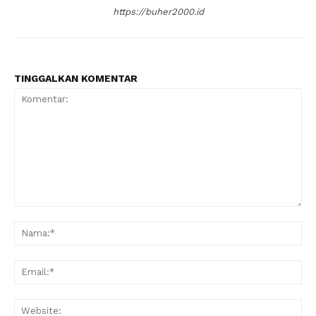
https://buher2000.id
TINGGALKAN KOMENTAR
Komentar:
Na
Ema
Web