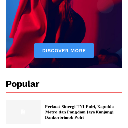
SUBSCRIBE NOW
Company
Popular
About
Contact us
Subscription Plans
Perkuat Sinergi TNI-Polri, Kapolda
Metro dan Pangdam Jaya Kunjungi
My account
Dankorbrimob Polri