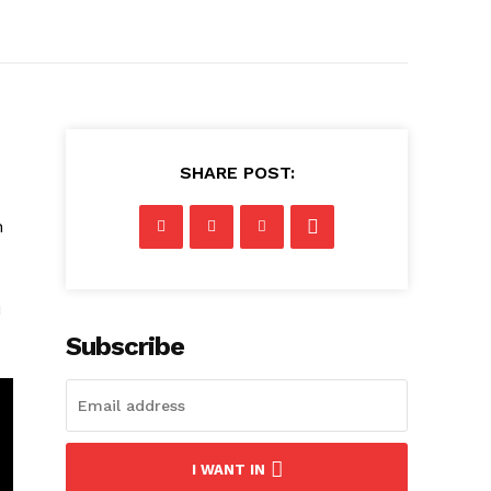
SHARE POST:
h
i
Subscribe
I WANT IN