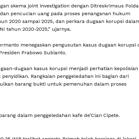
ngan skema joint investigation dengan Ditreskrimsus Polda
i dan pencucian uang pada proses penanganan hukum
hun 2020 sampai 2025, dan perkara dugaan korupsi dala
I tahun 2020-2025,” ujarnya.
ermanto menegaskan pengusutan kasus dugaan korupsi 
 Presiden Prabowo Subianto.
gaan-dugaan kasus korupsi menjadi perhatian kepolisian
enyidikan. Rangkaian penggeledahan ini bagian dari
pulkan barang bukti untuk pemenuhan dalam proses
barang dalam penggeledahan kafe de’Clan Cipete.
0.35 WIB terlihat anggota Brimob telah bersiaga di lokasi.