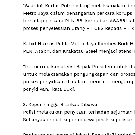
“Saat ini, Kortas Polri sedang melaksanakan de
Metro Jaya dalam penanganan perkara korups
terhadap perkara PLN BB, kemudian ASABRI ta
proses penyelesaian utang PT CBS kepada PT KN
Kabid Humas Polda Metro Jaya Kombes Budi H
PLN, Asabri, dan Krakatau Steel menjadi atensi
“Ini merupakan atensi Bapak Presiden untuk du
untuk melaksanakan pengungkapan dan proses p
proses penyidikan di dalam mencari, mengum
penyidikan,” kata Budi.
3. Koper hingga Brankas Dibawa
Polisi melakukan penyitaan terhadap sejumlah 
Sebanyak empat koper dibawa pihak kepolisian.
Pantauan detikcom di lokasi, Rabu (8/7) pukul 2