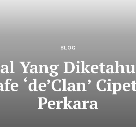
BLOG
l Yang Diketahui
fe ‘de’Clan’ Cipet
Perkara