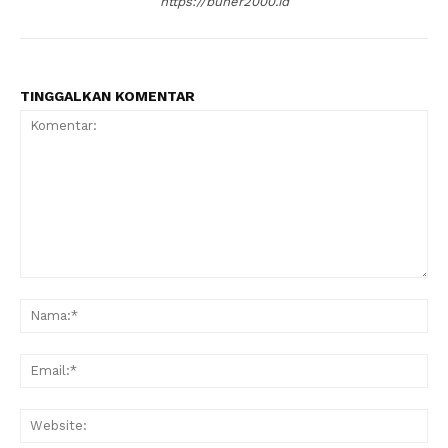
https://buher2000.id
TINGGALKAN KOMENTAR
Komentar:
Na
Ema
Web