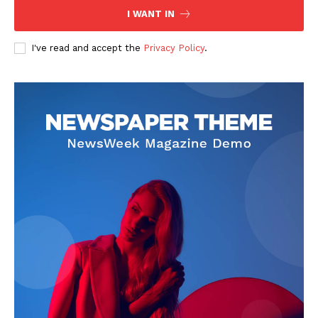
I WANT IN
I've read and accept the
Privacy Policy
.
SUBSCRIBE NOW
Company
About
Contact us
Subscription Plans
My account